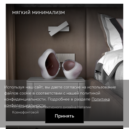
МЯГКИЙ МИНИМАЛИЗМ
Используя наш сайт, вы даете согласие на использование
файлов cookie в соответствии с нашей политикой
конфиденциальности. Подробнее в разделе
Политика
конфиденциальности
.
Студия:
Бюро архитектурного дизайна Наталии
Ксенофонтовой
Принять