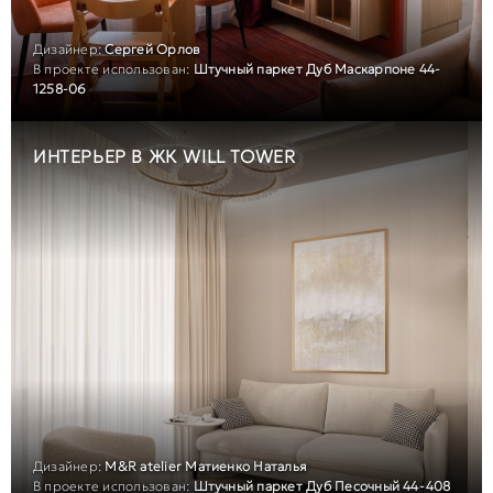
Дизайнер:
Сергей Орлов
В проекте использован:
Штучный паркет Дуб Маскарпоне 44-
1258-06
ИНТЕРЬЕР В ЖК WILL TOWER
Дизайнер:
M&R atelier Матиенко Наталья
В проекте использован:
Штучный паркет Дуб Песочный 44-408