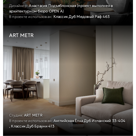
Дизайнер:
Анастасия Подъяблонская (проект выполнен в
архитектурном бюро OPEN A)
В проекте использован:
Классик Дуб Медовый Раф 463
ART METR
Студия:
ART METR
В проекте использован:
Английская Ёлка Дуб Испанский 33-404
, Классик Дуб Брауни 413