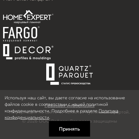
Используя наш сайт, вы даете согласие на использование
файлов cookie в соответствии с нашей политикой
Правовая информация
конфиденциальности. Подробнее в разделе
Политика
Информация на сайте не является публичной офертой.
конфиденциальности
.
© 2026 ООО Рефлор, Все права защищены
Принять