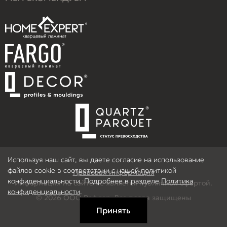
Используя наш сайт, вы даете согласие на использование
файлов cookie в соответствии с нашей политикой
Правовая информация
конфиденциальности. Подробнее в разделе
Политика
Информация на сайте не является публичной офертой.
конфиденциальности
.
© 2026 ООО Рефлор, Все права защищены
Принять