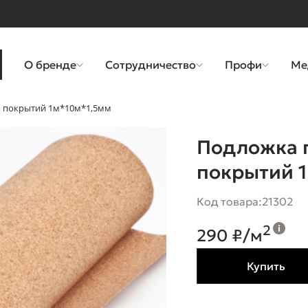
О бренде
Сотрудничество
Профи
Ме
ВХ покрытий 1м*10м*1,5мм
Подложка п
покрытий 
Код товара:
21302
2
290 ₽/м
Купить