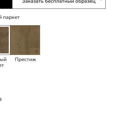
Заказать бесплатный образец
 паркет
ный
Престиж
ет
ы