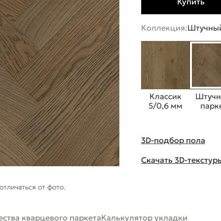
Купить
Коллекция:
Штучный
Классик
Штуч
5/0,6 мм
парк
3D-подбор пола
Скачать 3D-текстур
отличаться от фото.
ства кварцевого паркета
Калькулятор укладки