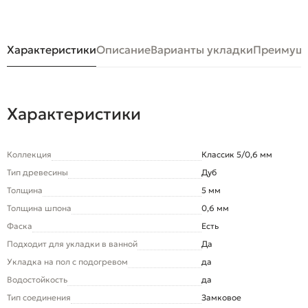
Характеристики
Описание
Варианты укладки
Преимуще
Характеристики
Коллекция
Классик 5/0,6 мм
Тип древесины
Дуб
Толщина
5 мм
Толщина шпона
0,6 мм
Фаска
Есть
Подходит для укладки в ванной
Да
Укладка на пол c подогревом
да
Водостойкость
да
Тип соединения
Замковое